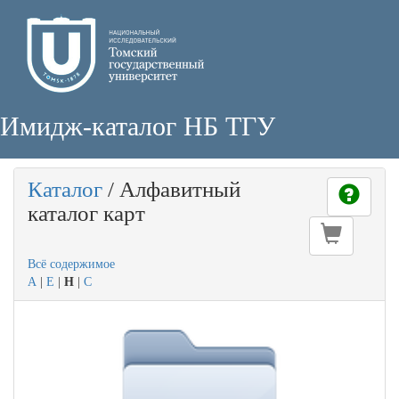
Имидж-каталог НБ ТГУ
Каталог
/
Алфавитный
каталог карт
Всё содержимое
А
|
Е
|
Н
|
С