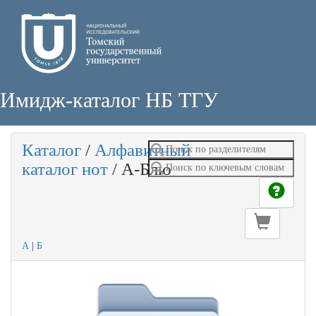
Имидж-каталог НБ ТГУ
Каталог
/
Алфавитный
каталог нот
/
А-Блю
А
|
Б