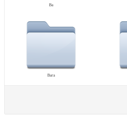
Ва
Вага