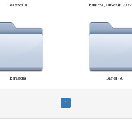
Вавилов А
Вавилов, Николай Иван
Ваганова
Вагин, А
1