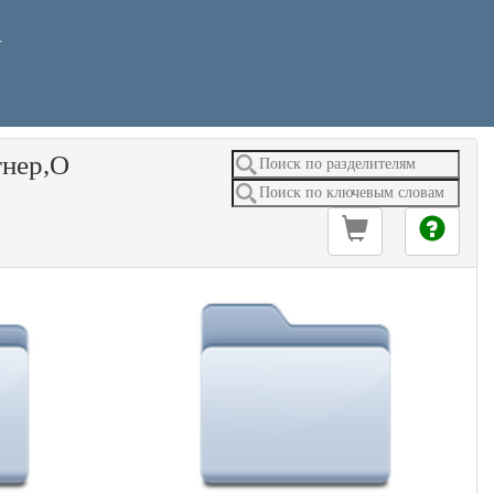
У
гнер,О