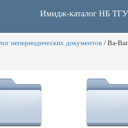
Имидж-каталог НБ ТГ
лог непериодических документов
/
Ва-Ва