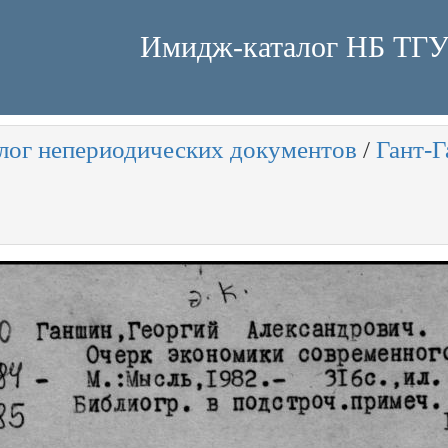
Имидж-каталог НБ ТГ
лог непериодических документов
/
Гант-Г