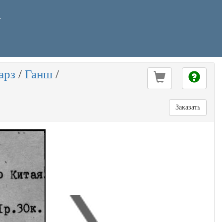
У
арз
/
Ганш
/
Заказать