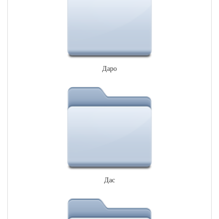
Даро
Дас