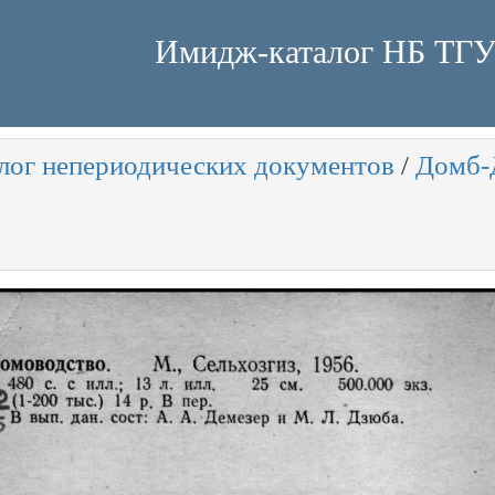
Имидж-каталог НБ ТГ
лог непериодических документов
/
Домб-