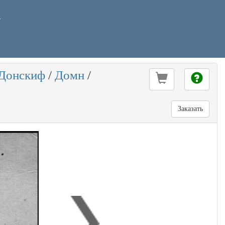
У
Донскиф
/
Домн
/
Заказать