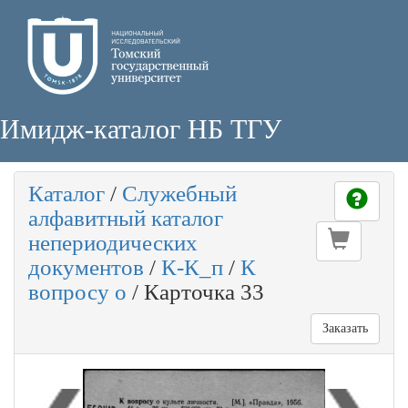
Имидж-каталог НБ ТГУ
Каталог
/
Служебный
алфавитный каталог
непериодических
документов
/
К-К_п
/
К
вопросу о
/
Карточка 33
Заказать