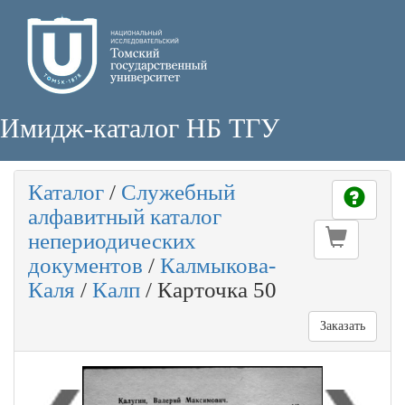
Имидж-каталог НБ ТГУ
Каталог
/
Служебный
алфавитный каталог
непериодических
документов
/
Калмыкова-
Каля
/
Калп
/
Карточка 50
Заказать