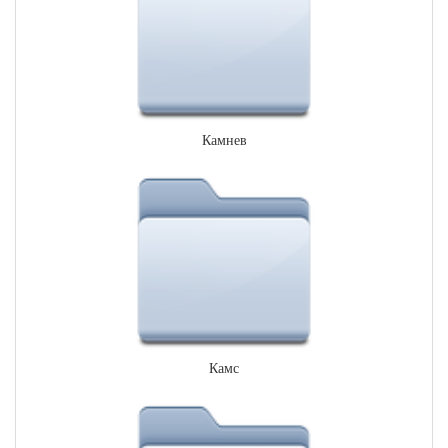
Камнев
Камс