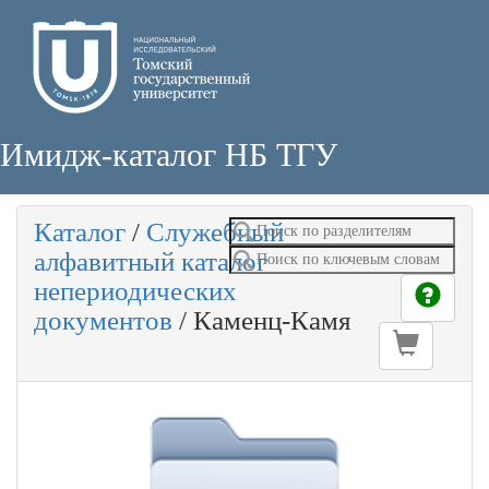
Имидж-каталог НБ ТГУ
Каталог
/
Служебный
алфавитный каталог
непериодических
документов
/
Каменц-Камя