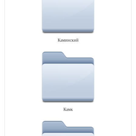
Каминский
Камк