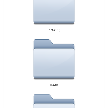
Каменц
Ками