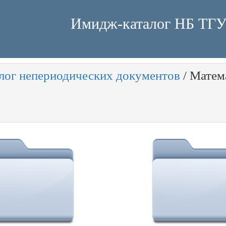
Имидж-каталог НБ ТГ
лог непериодических документов
/
Матема