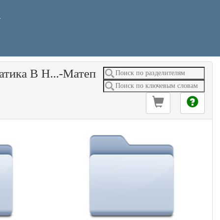
У
тика В Н...-Матеп