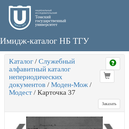
Имидж-каталог НБ ТГУ
Каталог
/
Служебный
алфавитный каталог
непериодических
документов
/
Моден-Мож
/
Модест
/
Карточка 37
Заказать