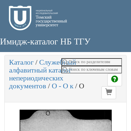
Имидж-каталог НБ ТГУ
Каталог
/
Служебный
алфавитный каталог
непериодических
документов
/
О - О к
/
О