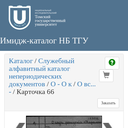
Имидж-каталог НБ ТГУ
Каталог
/
Служебный
алфавитный каталог
непериодических
документов
/
О - О к
/
О вс...
-
/
Карточка 66
Заказать