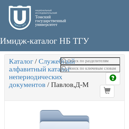
Имидж-каталог НБ ТГУ
Каталог
/
Служебный
алфавитный каталог
непериодических
документов
/
Павлов,Д-М