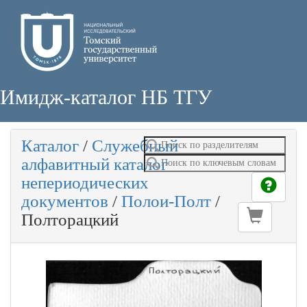
Имидж-каталог НБ ТГУ
Каталог
/
Служебный
алфавитный каталог
непериодических
документов
/
Полои-Полт
/
Полторацкий