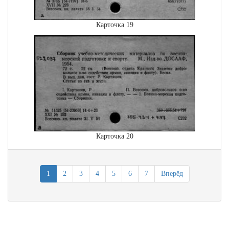
Карточка 19
Карточка 20
1
2
3
4
5
6
7
Вперёд