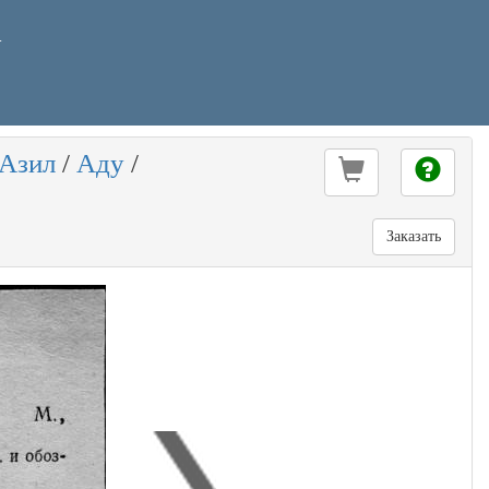
У
Азил
/
Аду
/
Заказать