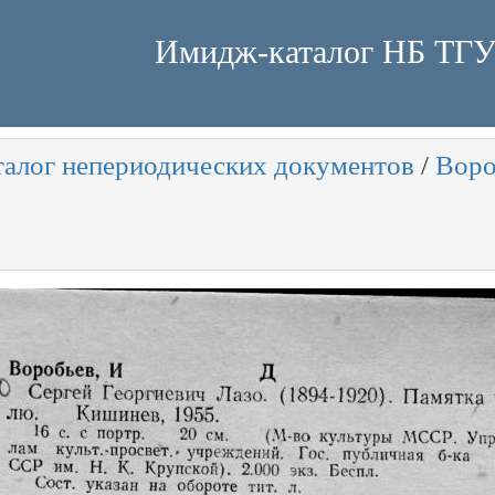
Имидж-каталог НБ ТГ
талог непериодических документов
/
Воро