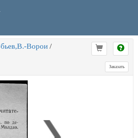
У
бьев,В.-Ворои
/
Заказать