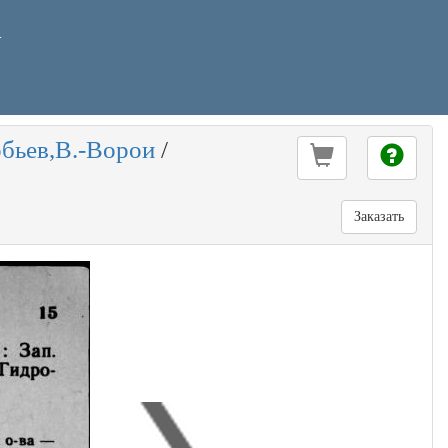
У
бьев,В.-Ворои
/
Заказать