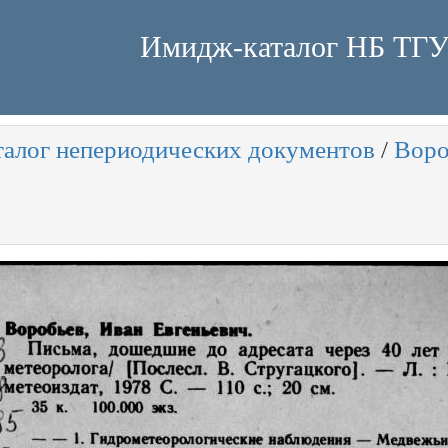
Имидж-каталог НБ ТГ
талог непериодических документов
/
Воро