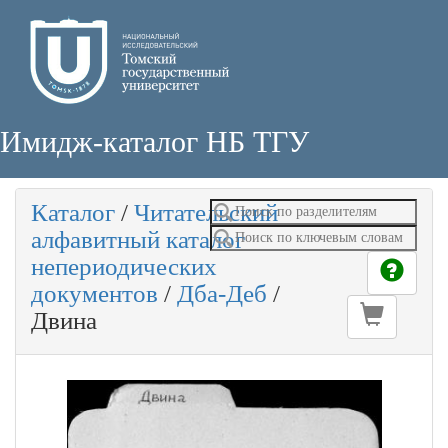
Имидж-каталог НБ ТГУ
Каталог
/
Читательский
алфавитный каталог
непериодических
документов
/
Дба-Деб
/
Двина