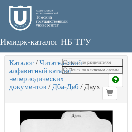
Имидж-каталог НБ ТГУ
Каталог
/
Читательский
алфавитный каталог
непериодических
документов
/
Дба-Деб
/
Двух