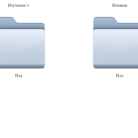
Изучение т
Изюмов
Ила
Илл