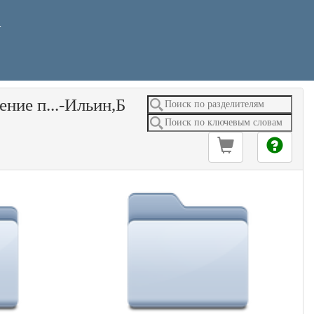
У
ение п...-Ильин,Б