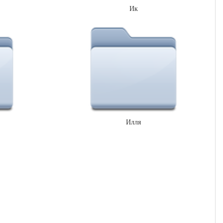
Ик
Илля