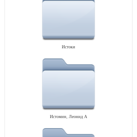
Истоки
Истомин, Леонид А