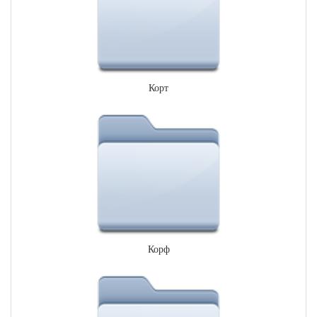
Корт
Корф