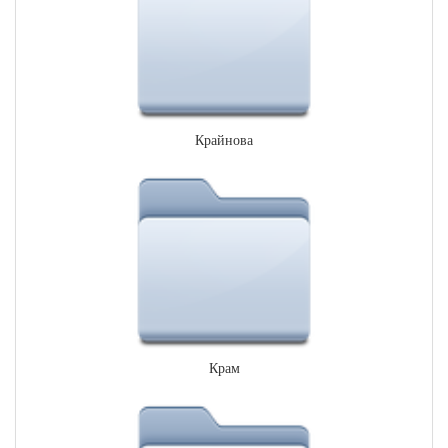
Крайнова
Крам