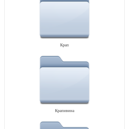
Крап
Крапивина