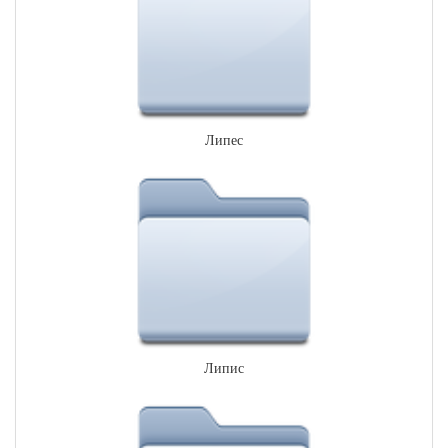
Липес
Липис