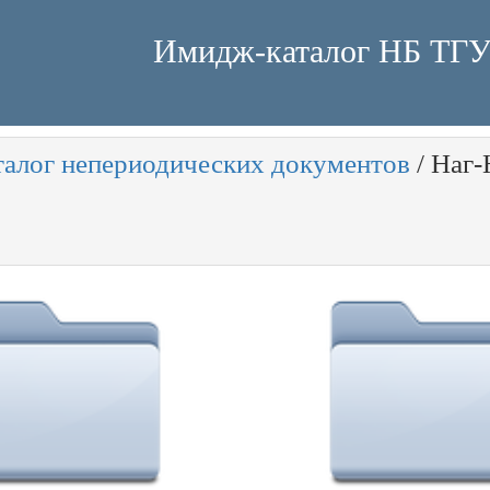
Имидж-каталог НБ ТГ
талог непериодических документов
/
Наг-