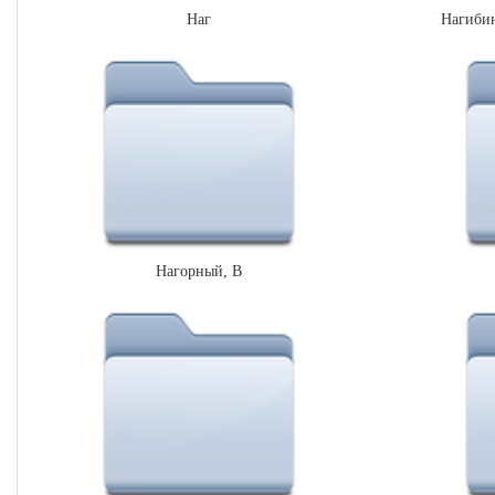
Наг
Нагибин
Нагорный, В