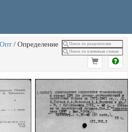
У
Опт
/
Определение