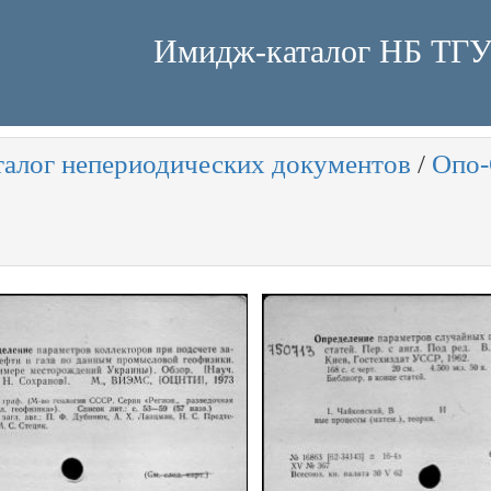
Имидж-каталог НБ ТГ
талог непериодических документов
/
Опо-