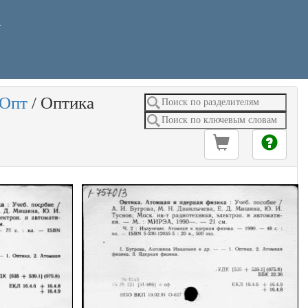
У
Опт
/
Оптика