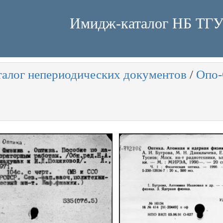
Имидж-каталог НБ ТГ
талог непериодических документов
/
Опо-