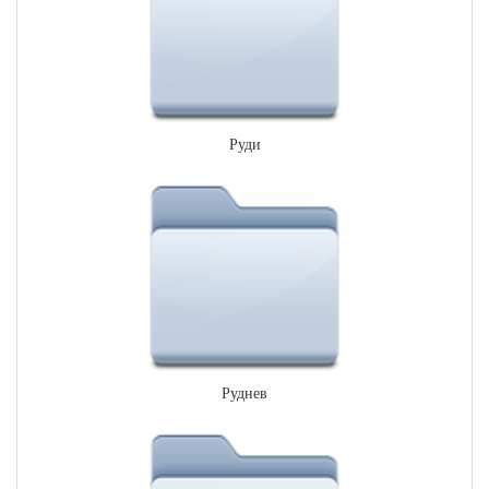
Руди
Руднев