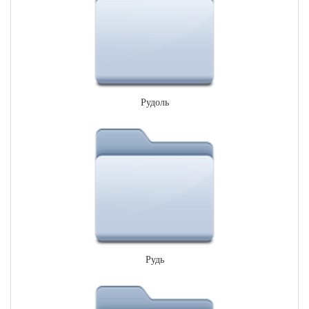
Рудоль
Рудь