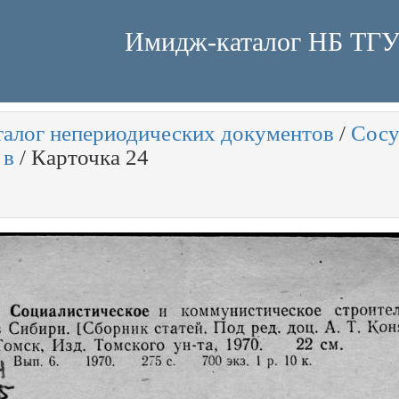
Имидж-каталог НБ ТГ
талог непериодических документов
/
Сосу
 в
/
Карточка 24