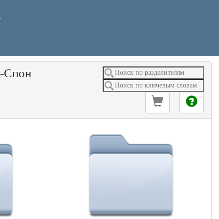
У
-Спон