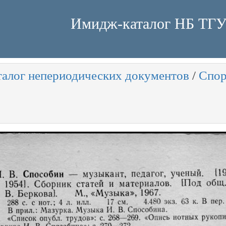
Имидж-каталог НБ ТГ
талог непериодических документов
/
Спор